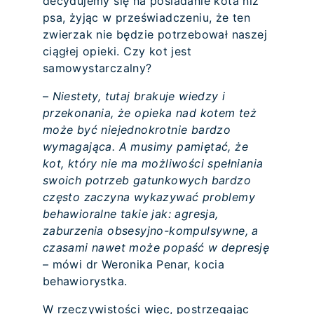
decydujemy się na posiadanie kota niż
psa, żyjąc w przeświadczeniu, że ten
zwierzak nie będzie potrzebował naszej
ciągłej opieki. Czy kot jest
samowystarczalny?
–
Niestety, tutaj brakuje wiedzy i
przekonania, że opieka nad kotem też
może być niejednokrotnie bardzo
wymagająca. A musimy pamiętać, że
kot, który nie ma możliwości spełniania
swoich potrzeb gatunkowych bardzo
często zaczyna wykazywać problemy
behawioralne takie jak: agresja,
zaburzenia obsesyjno-kompulsywne, a
czasami nawet może popaść w depresję
– mówi dr Weronika Penar, kocia
behawiorystka.
W rzeczywistości więc, postrzegając