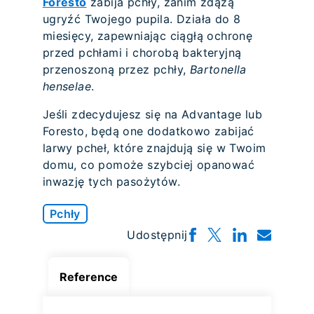
Foresto
zabija pchły, zanim zdążą
ugryźć Twojego pupila. Działa do 8
miesięcy, zapewniając ciągłą ochronę
przed pchłami i chorobą bakteryjną
przenoszoną przez pchły,
Bartonella
henselae
.
Jeśli zdecydujesz się na Advantage lub
Foresto, będą one dodatkowo zabijać
larwy pcheł, które znajdują się w Twoim
domu, co pomoże szybciej opanować
inwazję tych pasożytów.
Pchły
Udostępnij
Reference