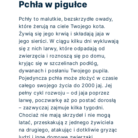
Pchła w pigułce
Pchły to malutkie, bezskrzydłe owady,
które żerują na ciele Twojego kota.
Żywią się jego krwią i składają jaja w
jego sierści. W ciągu kilku dni wykluwają
się z nich larwy, które odpadają od
zwierzęcia i roznoszą się po domu,
kryjąc się w szczelinach podłóg,
dywanach i posłaniu Twojego pupila.
Pojedyncza pchła może złożyć w czasie
całego swojego życia do 2000 jaj. Jej
pełny cykl rozwoju – od jaja poprzez
larwę, poczwarkę aż po postać dorosłą
– zazwyczaj zajmuje kilka tygodni.
Chociaż nie mają skrzydeł i nie mogą
latać, przeskakują z jednego żywiciela
na drugiego, atakując i dotkliwie gryząc
ludzi i inne domowe zwierzaki.