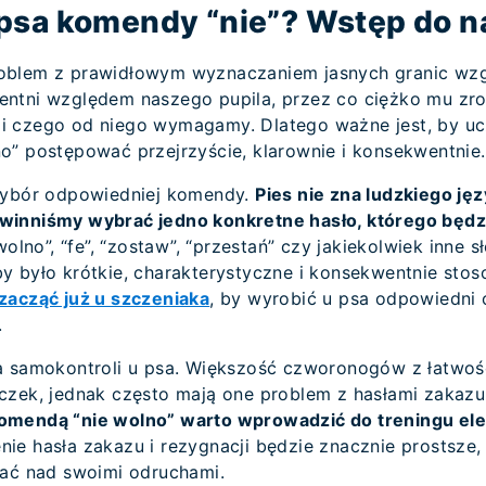
psa komendy “nie”? Wstęp do n
oblem z prawidłowym wyznaczaniem jasnych granic wz
ntni względem naszego pupila, przez co ciężko mu zro
 czego od niego wymagamy. Dlatego ważne jest, by uc
o” postępować przejrzyście, klarownie i konsekwentnie.
 wybór odpowiedniej komendy.
Pies nie zna ludzkiego jęz
winniśmy wybrać jedno konkretne hasło, którego będz
wolno”, “fe”, “zostaw”, “przestań” czy jakiekolwiek inne s
y było krótkie, charakterystyczne i konsekwentnie sto
zacząć już u szczeniaka
, by wyrobić u psa odpowiedni 
.
a samokontroli u psa. Większość czworonogów z łatwoś
czek, jednak często mają one problem z hasłami zakazu.
omendą “nie wolno” warto wprowadzić do treningu el
ie hasła zakazu i rezygnacji będzie znacznie prostsze,
wać nad swoimi odruchami.