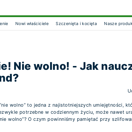
enie
Nowi właściciele
Szczenięta i kocięta
Nasze produ
ct Object]
e! Nie wolno! - Jak nauc
end?
U
ie wolno” to jedna z najistotniejszych umiejętności, kt
niezwykle potrzebne w codziennym życiu, może nawet ur
ie wolno”? O czym powinniśmy pamiętać przy szlifowani