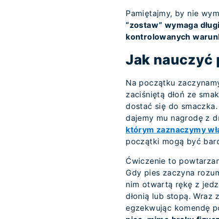
Pamiętajmy, by nie wym
“zostaw” wymaga długi
kontrolowanych warun
Jak nauczyć 
Na początku zaczynamy 
zaciśniętą dłoń ze sma
dostać się do smaczka
dajemy mu nagrodę z dr
którym zaznaczymy wła
początki mogą być bard
Ćwiczenie to powtarzam
Gdy pies zaczyna rozum
nim otwartą rękę z jedz
dłonią lub stopą. Wra
egzekwując komendę po