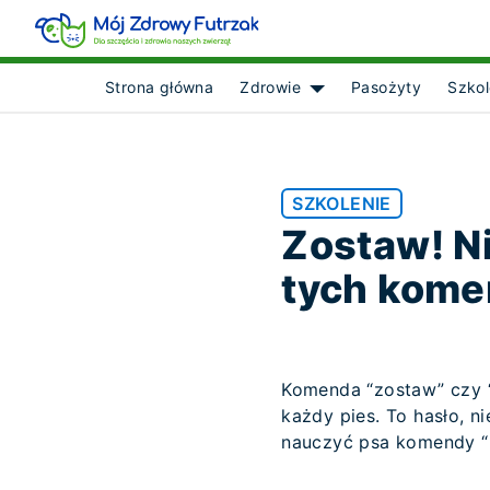
Strona główna
Zdrowie
Pasożyty
Szkol
Show submenu for [obje
SZKOLENIE
Zostaw! Ni
tych kom
Komenda “zostaw” czy “n
każdy pies. To hasło, 
nauczyć psa komendy “n