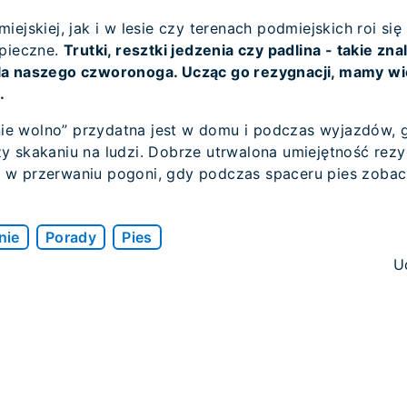
iejskiej, jak i w lesie czy terenach podmiejskich roi si
zpieczne.
Trutki, resztki jedzenia czy padlina - takie zna
la naszego czworonoga. Ucząc go rezygnacji, mamy wi
.
e wolno” przydatna jest w domu i podczas wyjazdów,
y skakaniu na ludzi. Dobrze utrwalona umiejętność rez
 w przerwaniu pogoni, gdy podczas spaceru pies zobac
nie
Porady
Pies
U