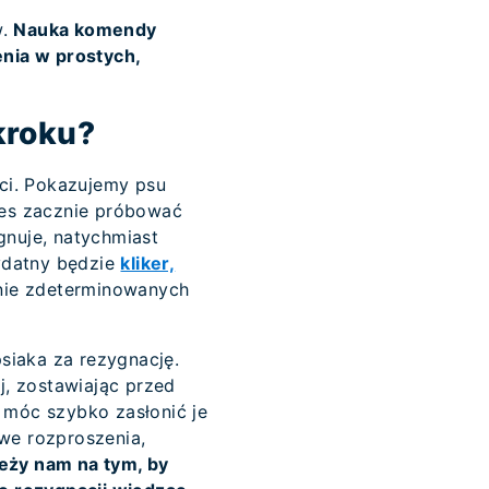
w.
Nauka komendy
nia w prostych,
kroku?
ci. Pokazujemy psu
pies zacznie próbować
nuje, natychmiast
ydatny będzie
kliker,
lnie zdeterminowanych
siaka za rezygnację.
, zostawiając przed
 móc szybko zasłonić je
we rozproszenia,
eży nam na tym, by