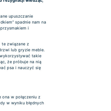
 o rezygnacji wiedząc,
wane upuszczanie
adkiem” spadnie nam na
 przysmakiem i
 te związane z
drzwi lub gryzie meble.
 wykorzystywać takie
ąc, że próbuje na nią
ać psa i nauczyć się
e ona w połączeniu z
dy w wyniku błędnych