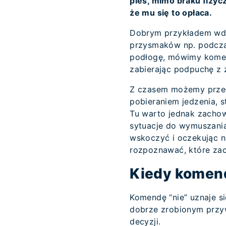
pies, mimo braku fizycz
że mu się to opłaca.
Dobrym przykładem wdr
przysmaków np. podczas
podłogę, mówimy komen
zabierając podpuchę z 
Z czasem możemy przeło
pobieraniem jedzenia, s
Tu warto jednak zacho
sytuacje do wymuszania
wskoczyć i oczekując n
rozpoznawać, które za
Kiedy komend
Komendę “nie” uznaje s
dobrze zrobionym przy
decyzji.