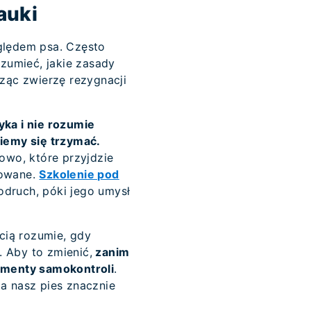
auki
ględem psa. Często
zumieć, jakie zasady
ząc zwierzę rezygnacji
yka i nie rozumie
iemy się trzymać.
łowo, które przyjdzie
sowane.
Szkolenie pod
odruch, póki jego umysł
cią rozumie, gdy
 Aby to zmienić,
zanim
ementy samokontroli
.
 a nasz pies znacznie