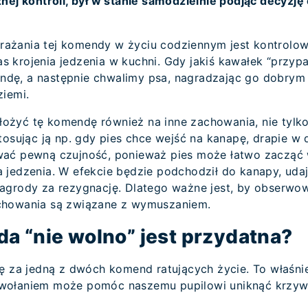
nej kontroli, był w stanie samodzielnie podjąć decyzję
ażania tej komendy w życiu codziennym jest kontrolo
 krojenia jedzenia w kuchni. Gdy jakiś kawałek “przyp
dę, a następnie chwalimy psa, nagradzając go dobrym
ziemi.
żyć tę komendę również na inne zachowania, nie tylko
tosując ją np. gdy pies chce wejść na kanapę, drapie w 
wać pewną czujność, ponieważ pies może łatwo zacząć
 jedzenia. W efekcie będzie podchodził do kanapy, udaj
agrody za rezygnację. Dlatego ważne jest, by obserwow
chowania są związane z wymuszaniem.
a “nie wolno” jest przydatna?
ię za jedną z dwóch komend ratujących życie. To właśni
wołaniem może pomóc naszemu pupilowi uniknąć krzyw