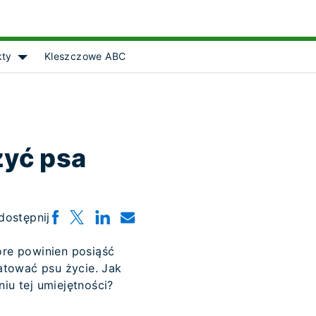
kty
Kleszczowe ABC
Show submenu for [object Object]
zyć psa
dostępnij
óre powinien posiąść
atować psu życie. Jak
u tej umiejętności?