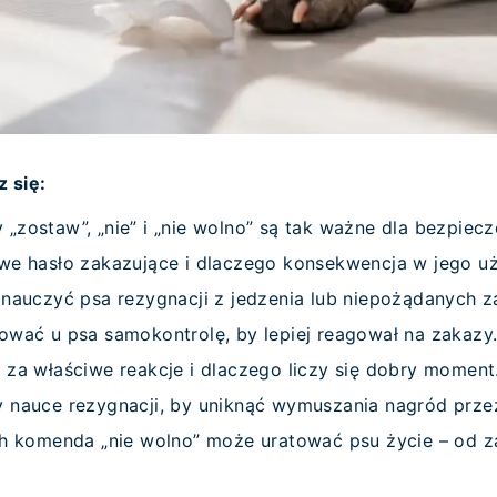
z się:
zostaw”, „nie” i „nie wolno” są tak ważne dla bezpiec
we hasło zakazujące i dlaczego konsekwencja w jego uż
 nauczyć psa rezygnacji z jedzenia lub niepożądanych 
ować u psa samokontrolę, by lepiej reagował na zakazy
 za właściwe reakcje i dlaczego liczy się dobry moment
 nauce rezygnacji, by uniknąć wymuszania nagród prze
ch komenda „nie wolno” może uratować psu życie – od z