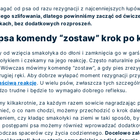
agać od psa od razu rezygnacji z najcenniejszych łupó
ego szlifowania, dlatego powinniśmy zacząć od ćwicze
kach, bez dodatkowych rozproszeń.
psa komendy “zostaw” krok po 
od wzięcia smakołyka do dłoni i zamknięcia go w garś
kołykiem i czekamy na jego reakcję. Często naturalnie 
. Wówczas mówimy komendę “zostaw”, a gdy pies zrezyg
ugiej ręki. Aby dobrze wyłapać moment rezygnacji prz
ściwą reakcję
. U wielu psów, zwłaszcza tych szczegó
zo trudne i będzie to wymagało dobrego refleksu.
y kilkakrotnie, za każdym razem sowicie nagradzając p
ieć, o co nam chodzi, możemy przechodzić o krok dalej
eniem, czy kładąc smakołyki na ziemi w taki sposób, by
z z postępami psa możemy również wprowadzać dodatko
dczas spacerów czy życia codziennego.
Docelowo zal