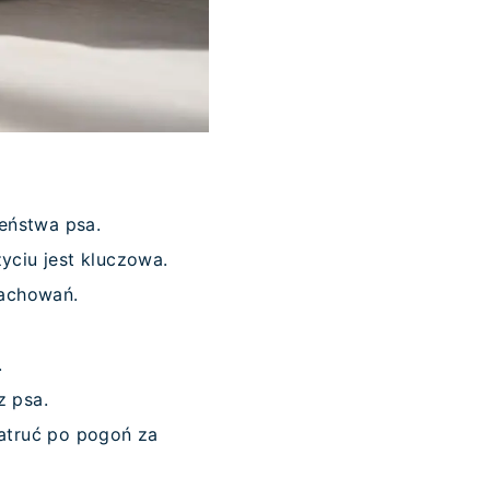
zeństwa psa.
yciu jest kluczowa.
zachowań.
.
.
z psa.
atruć po pogoń za