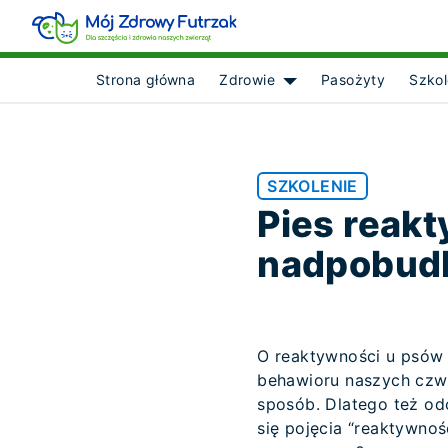
Strona główna
Zdrowie
Pasożyty
Szkol
Show submenu for [obje
SZKOLENIE
Pies reakt
nadpobudl
O reaktywności u psów 
behawioru naszych czw
sposób. Dlatego też od
się pojęcia “reaktywno