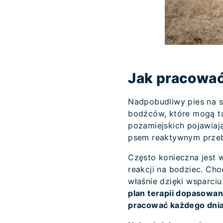
Jak pracowa
Nadpobudliwy pies na s
bodźców, które mogą t
pozamiejskich pojawiają
psem reaktywnym przeb
Często konieczna jest 
reakcji na bodziec. Ch
właśnie dzięki wsparci
plan terapii dopasowan
pracować każdego dnia