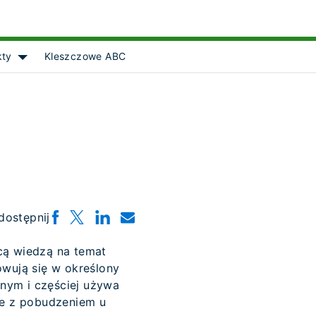
kty
Kleszczowe ABC
Show submenu for [object Object]
dostępnij
cą wiedzą na temat
wują się w określony
nym i częściej używa
bie z pobudzeniem u