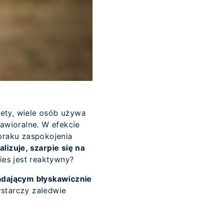
stety, wiele osób używa
awioralne. W efekcie
braku zaspokojenia
alizuje, szarpie się na
ies jest reaktywny?
adającym błyskawicznie
starczy zaledwie