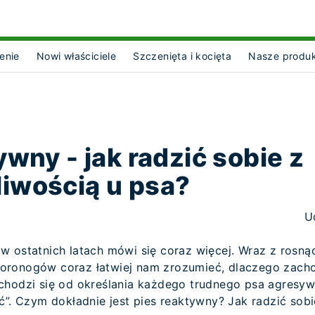
enie
Nowi właściciele
Szczenięta i kocięta
Nasze produ
ct Object]
ywny - jak radzić sobie z
iwością u psa?
U
w ostatnich latach mówi się coraz więcej. Wraz z rosną
oronogów coraz łatwiej nam zrozumieć, dlaczego zacho
chodzi się od określania każdego trudnego psa agresyw
ść”. Czym dokładnie jest pies reaktywny? Jak radzić so