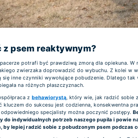
ć z psem reaktywnym?
pacerze potrafi być prawdziwą zmorą dla opiekuna. W 
akiego zwierzaka doprowadzić do wybuchu. Z kolei w 
 się inne czynniki wywołujące pobudzenie. Dlatego tak 
iegała na różnych płaszczyznach.
współpraca z
behawiorystą
, który wie, jak radzić sobie
oć kluczem do sukcesu jest codzienna, konsekwentna pr
u odpowiedniego specjalisty można poczynić postępy.
B
y do indywidualnych potrzeb naszego pupila i powie n
, by lepiej radzić sobie z pobudzonym psem podczas 