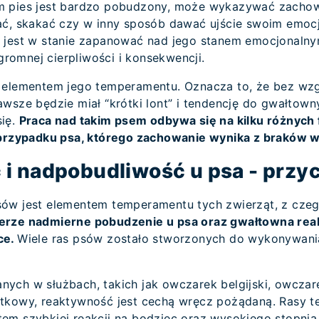
m pies jest bardzo pobudzony, może wykazywać zacho
ać, skakać czy w inny sposób dawać ujście swoim emocj
 jest w stanie zapanować nad jego stanem emocjonalny
omnej cierpliwości i konsekwencji.
 elementem jego temperamentu. Oznacza to, że bez wzg
wsze będzie miał “krótki lont” i tendencję do gwałtown
się.
Praca nad takim psem odbywa się na kilku różnych 
w przypadku psa, którego zachowanie wynika z brakó
i nadpobudliwość u psa - przy
ów jest elementem temperamentu tych zwierząt, z czeg
erze nadmierne pobudzenie u psa oraz gwałtowna rea
ce.
Wiele ras psów zostało stworzonych do wykonywani
ych w służbach, takich jak owczarek belgijski, owczar
tkowy, reaktywność jest cechą wręcz pożądaną. Rasy te
em szybkiej reakcji na bodziec oraz wysokiego stopnia