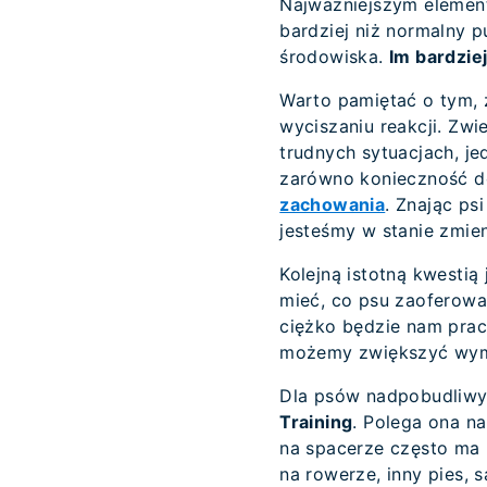
Najważniejszym elemen
bardziej niż normalny p
środowiska.
Im bardzie
Warto pamiętać o tym, 
wyciszaniu reakcji. Zwi
trudnych sytuacjach, j
zarówno konieczność do
zachowania
. Znając ps
jesteśmy w stanie zmie
Kolejną istotną kwesti
mieć, co psu zaoferować
ciężko będzie nam pra
możemy zwiększyć wyma
Dla psów nadpobudliwy
Training
. Polega ona n
na spacerze często ma 
na rowerze, inny pies, 