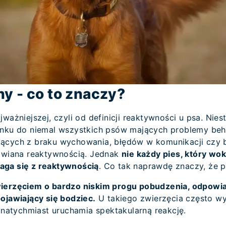
y - co to znaczy?
jważniejszej, czyli od definicji reaktywności u psa. Nie
unku do niemal wszystkich psów mających problemy beh
ących z braku wychowania, błędów w komunikacji czy 
liwiana reaktywnością. Jednak
nie każdy pies, który wok
aga się z reaktywnością
. Co tak naprawdę znaczy, że p
wierzęciem o bardzo niskim progu pobudzenia, odpowi
ojawiający się bodziec.
U takiego zwierzęcia często wy
y natychmiast uruchamia spektakularną reakcję.