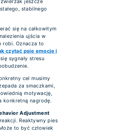
i zwierzak jeszcze
stałego, stabilnego
erać się na całkowitym
alezienia ujścia w
o robi. Oznacza to
ak czytać psie emocje i
się sygnały stresu
pobudzenie.
konkretny cel musimy
przepada za smaczkami,
owiednią motywację,
 konkretną nagrodę.
Behavior Adjustment
eakcji. Reaktywny pies
Może to być człowiek