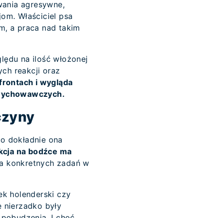
wania agresywne,
om. Właściciel psa
m, a praca nad takim
lędu na ilość włożonej
ych reakcji oraz
frontach i wygląda
w wychowawczych.
czyny
o dokładnie ona
kcja na bodźce ma
a konkretnych zadań w
ek holenderski czy
 nierzadko były
 pobudzenia. I choć