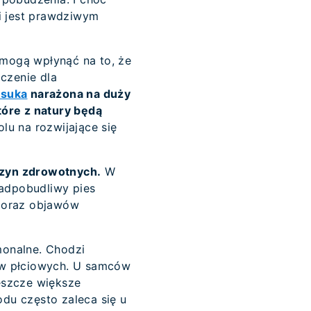
i jest prawdziwym
 mogą wpłynąć na to, że
czenie dla
 suka
narażona na duży
tóre z natury będą
u na rozwijające się
czyn zdrowotnych.
W
nadpobudliwy pies
u oraz objawów
monalne. Chodzi
ów płciowych. U samców
eszcze większe
du często zaleca się u