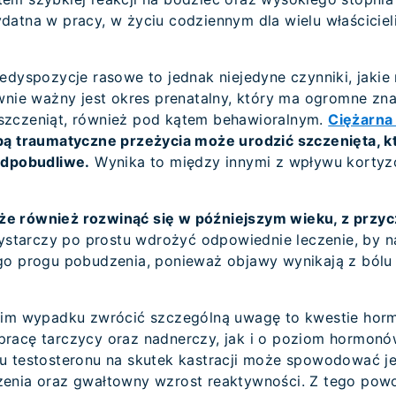
datna w pracy, w życiu codziennym dla wielu właściciel
edyspozycje rasowe to jednak niejedyne czynniki, jakie
wnie ważny jest okres prenatalny, który ma ogromne zna
szczeniąt, również pod kątem behawioralnym.
Ciężarna
bą traumatyczne przeżycia może urodzić szczenięta, k
adpobudliwe.
Wynika to między innymi z wpływu kortyzol
e również rozwinąć się w późniejszym wieku, z przy
 wystarczy po prostu wdrożyć odpowiednie leczenie, by 
go progu pobudzenia, ponieważ objawy wynikają z ból
kim wypadku zwrócić szczególną uwagę to kwestie hor
pracę tarczycy oraz nadnerczy, jak i o poziom hormon
u testosteronu na skutek kastracji może spowodować j
enia oraz gwałtowny wzrost reaktywności. Z tego powo