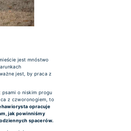
mieście jest mnóstwo
warunkach
ważne jest, by praca z
 z psami o niskim progu
aca z czworonogiem, to
ehawiorysta opracuje
am, jak powinniśmy
codziennych spacerów.