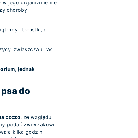
y w jego organizmie nie
czy choroby
troby i trzustki, a
ycy, zwłaszcza u ras
torium, jednak
 psa do
na czczo
, ze względu
śmy podać zwierzakowi
wała kilka godzin