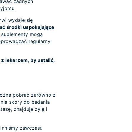
stawać żadnych
ryjomu.
krwi wydaje się
ać środki uspokajające
 i suplementy mogą
zeprowadzać regularny
z lekarzem, by ustalić,
 można pobrać zarówno z
ania skóry do badania
tazę, znajduje żyłę i
owinniśmy zawczasu