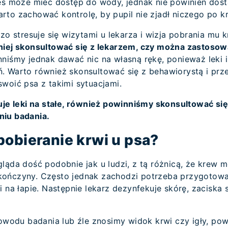
ies może mieć dostęp do wody, jednak nie powinien do
rto zachować kontrolę, by pupil nie zjadł niczego po k
dzo stresuje się wizytami u lekarza i wizja pobrania mu 
iej skonsultować się z lekarzem, czy można zastosow
nniśmy jednak dawać nic na własną rękę, ponieważ leki
. Warto również skonsultować się z behawiorystą i pr
woić psa z takimi sytuacjami.
uje leki na stałe, również powinniśmy skonsultować się 
niu badania.
pobieranie krwi u psa?
gląda dość podobnie jak u ludzi, z tą różnicą, że krew
ej kończyny. Często jednak zachodzi potrzeba przygotow
 na łapie. Następnie lekarz dezynfekuje skórę, zaciska s
 powodu badania lub źle znosimy widok krwi czy igły, p