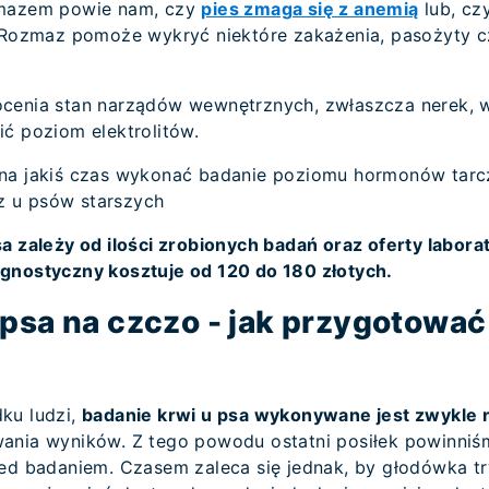
zmazem powie nam, czy
pies zmaga się z anemią
lub, cz
. Rozmaz pomoże wykryć niektóre zakażenia, pasożyty 
cenia stan narządów wewnętrznych, zwłaszcza nerek, wą
ć poziom elektrolitów.
na jakiś czas wykonać badanie poziomu hormonów tarcz
z u psów starszych
a zależy od ilości zrobionych badań oraz oferty labora
gnostyczny kosztuje od 120 do 180 złotych.
 psa na czczo - jak przygotować
ku ludzi,
badanie krwi u psa wykonywane jest zwykle 
wania wyników. Z tego powodu ostatni posiłek powinni
zed badaniem. Czasem zaleca się jednak, by głodówka tr