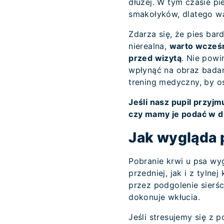
dłużej. W tym czasie p
smakołyków, dlatego wa
Zdarza się, że pies bar
nierealna,
warto wcześn
przed wizytą
. Nie powi
wpłynąć na obraz badań
trening medyczny, by os
Jeśli nasz pupil przyjm
czy mamy je podać w d
Jak wygląda 
Pobranie krwi u psa wy
przedniej, jak i z tyln
przez podgolenie sierści
dokonuje wkłucia.
Jeśli stresujemy się z