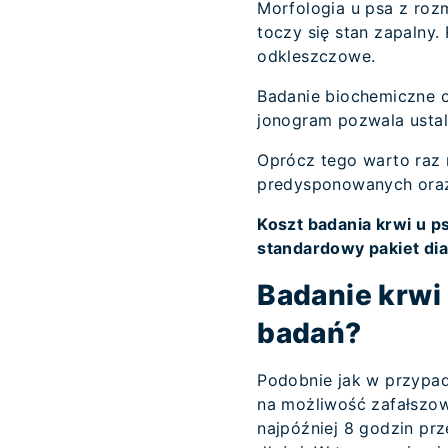
Morfologia u psa z ro
toczy się stan zapalny
odkleszczowe.
Badanie biochemiczne o
jonogram pozwala ustali
Oprócz tego warto raz 
predysponowanych ora
Koszt badania krwi u ps
standardowy pakiet dia
Badanie krwi
badań?
Podobnie jak w przypad
na możliwość zafałszo
najpóźniej 8 godzin pr