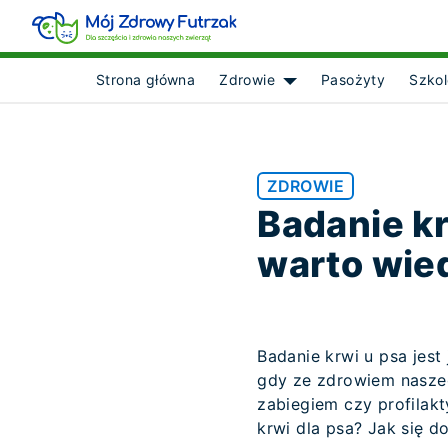
Strona główna
Zdrowie
Pasożyty
Szkol
Show submenu for [obje
ZDROWIE
Badanie kr
warto wie
Badanie krwi u psa jest
gdy ze zdrowiem nasze
zabiegiem czy profilak
krwi dla psa? Jak się 