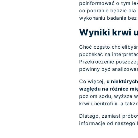
poinformować o tym lek
co pobranie będzie dla 
wykonaniu badania bez 
Wyniki krwi u
Choć często chcielibyś
poczekać na interpreta
Przekroczenie poszczeg
powinny być analizowan
Co więcej,
u niektóryc
względu na różnice m
poziom sodu, wyższe wy
krwi i neutrofilii, a t
Dlatego, zamiast próbo
informacje od naszego l