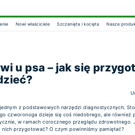
enie
Nowi właściciele
Szczenięta i kocięta
Nasze produ
ct Object]
wi u psa – jak się przygo
dzieć?
U
 jednym z podstawowych narzędzi diagnostycznych. Stosu
go czworonoga dzieje się coś niedobrego, ale również
tycznie, w ramach corocznego przeglądu zdrowotnego. 
do nich przygotować? O czym powinniśmy pamiętać?