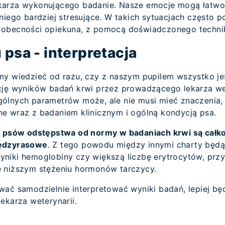
arza wykonującego badanie. Nasze emocje mogą łatwo u
niego bardziej stresujące. W takich sytuacjach często p
obecności opiekuna, z pomocą doświadczonego technik
 psa - interpretacja
my wiedzieć od razu, czy z naszym pupilem wszystko jes
cję wyników badań krwi przez prowadzącego lekarza wet
ólnych parametrów może, ale nie musi mieć znaczenia,
e wraz z badaniem klinicznym i ogólną kondycją psa.
h psów odstępstwa od normy w badaniach krwi są całko
iędzyrasowe
. Z tego powodu między innymi charty będ
niki hemoglobiny czy większą liczbę erytrocytów, przy 
akże niższym stężeniu hormonów tarczycy.
wać samodzielnie interpretować wyniki badań, lepiej bę
ekarza weterynarii.