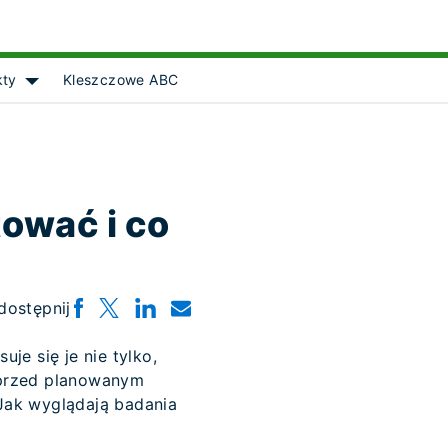
kty
Kleszczowe ABC
Show submenu for [object Object]
tować i co
dostępnij
je się je nie tylko,
 przed planowanym
Jak wyglądają badania