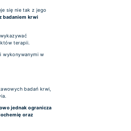
e się nie tak z jego
 z badaniem krwi
e wykazywać
któw terapii.
ami wykonywanymi w
dstawowych badań krwi,
wia.
owo jednak ogranicza
biochemię oraz