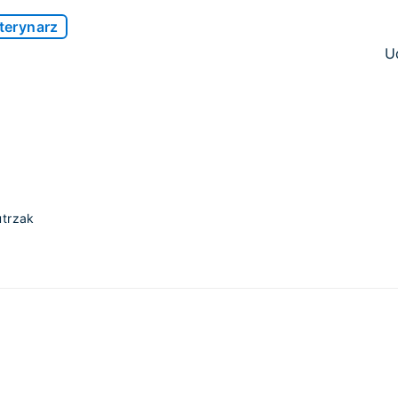
terynarz
U
utrzak