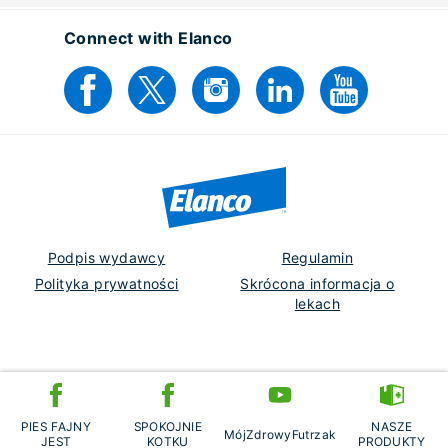
Connect with Elanco
Podpis wydawcy
Regulamin
Polityka prywatności
Skrócona informacja o
lekach
Poland
EM-PL-25-0034
PIES FAJNY
SPOKOJNIE
NASZE
MójZdrowyFutrzak
© 2026 Elanco or its affiliates.
JEST
KOTKU
PRODUKTY