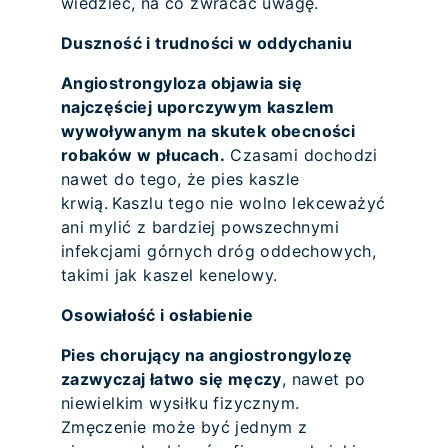
wiedzieć, na co zwracać uwagę.
Duszność i trudności w oddychaniu
Angiostrongyloza objawia się
najczęściej uporczywym kaszlem
wywoływanym na skutek obecności
robaków w płucach.
Czasami dochodzi
nawet do tego, że pies kaszle
krwią. Kaszlu tego nie wolno lekceważyć
ani mylić z bardziej powszechnymi
infekcjami górnych dróg oddechowych,
takimi jak kaszel kenelowy.
Osowiałość i osłabienie
Pies chorujący na angiostrongylozę
zazwyczaj łatwo się męczy
, nawet po
niewielkim wysiłku fizycznym.
Zmęczenie może być jednym z