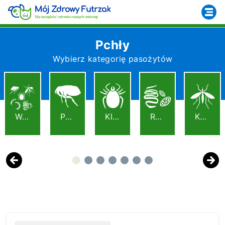
Pchły
Wybierz kategorię pasożytów
Wszystkie
Pchły
Kleszcze
Robaki
Komary
Previous
Next