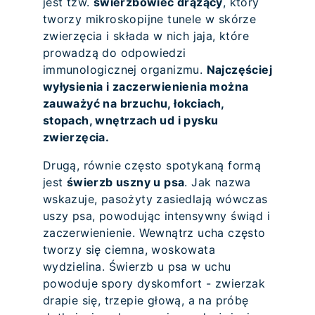
jest tzw.
świerzbowiec drążący
, który
tworzy mikroskopijne tunele w skórze
zwierzęcia i składa w nich jaja, które
prowadzą do odpowiedzi
immunologicznej organizmu.
Najczęściej
wyłysienia i zaczerwienienia można
zauważyć na brzuchu, łokciach,
stopach, wnętrzach ud i pysku
zwierzęcia.
Drugą, równie często spotykaną formą
jest
świerzb uszny u psa
. Jak nazwa
wskazuje, pasożyty zasiedlają wówczas
uszy psa, powodując intensywny świąd i
zaczerwienienie. Wewnątrz ucha często
tworzy się ciemna, woskowata
wydzielina. Świerzb u psa w uchu
powoduje spory dyskomfort - zwierzak
drapie się, trzepie głową, a na próbę