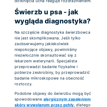
dotknięcia ucha reaguje rozdrażnieniem.
Świerzb u psa - jak
wygląda diagnostyka?
Na szczęście diagnostyka świerzbowca
nie jest skomplikowana. Jeśli tylko
zaobserwujemy jakiekolwiek
niepokojące objawy, powinniśmy
niezwłocznie skonsultować się z
lekarzem weterynarii. Specjalista
przeprowadzi badanie fizykalne i
pobierze zeskrobiny, by przeprowadzić
badanie mikroskopowe na obecność
roztoczy.
Podobne objawy do świerzbu mogą być
spowodowane
alergicznym zapaleniem
skóry wywołanym przez pchły
, dlatego