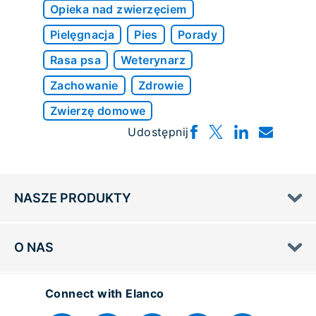
Opieka nad zwierzęciem
Pielęgnacja
Pies
Porady
Rasa psa
Weterynarz
Zachowanie
Zdrowie
Zwierzę domowe
Udostępnij
NASZE PRODUKTY
O NAS
Connect with Elanco