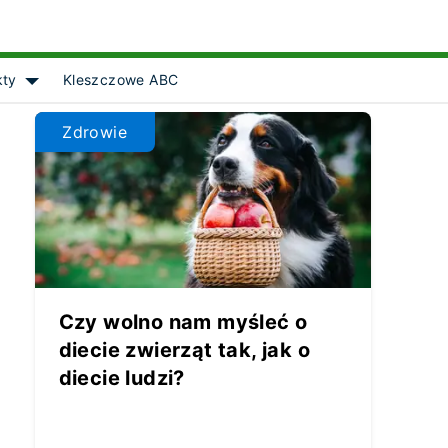
kty
Kleszczowe ABC
Show submenu for [object Object]
Zdrowie
Czy wolno nam myśleć o
diecie zwierząt tak, jak o
diecie ludzi?