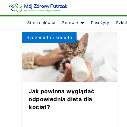
Strona główna
Zdrowie
Pasożyty
Szkol
Show submenu for [obje
Szczenięta i kocięta
Jak powinna wyglądać
odpowiednia dieta dla
kociąt?