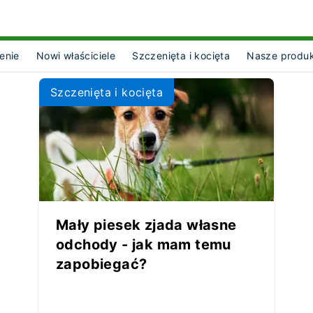
enie
Nowi właściciele
Szczenięta i kocięta
Nasze produ
ct Object]
Szczenięta i kocięta
Mały piesek zjada własne
odchody - jak mam temu
zapobiegać?