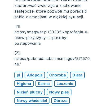
zaoferować zwierzęciu zachowanie
zastępcze, które pozwoli mu poradzić
sobie z emocjami w ciężkiej sytuacji.
[1]
https://magwet.pl/30335,koprofagia-u-
psow-przyczyny-i-sposoby-
postepowania
[2]
https://pubmed.ncbi.nlm.nih.gov/271570
46/
pl
Adopcja
Choroba
Dieta
Higiena
Karma
Leczenie
Nicień płucny
Nowy pies
Nowy właściciel
Obroża