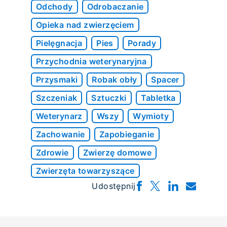
Odchody
Odrobaczanie
Opieka nad zwierzęciem
Pielęgnacja
Pies
Porady
Przychodnia weterynaryjna
Przysmaki
Robak obły
Spacer
Szczeniak
Sztuczki
Tabletka
Weterynarz
Wszy
Wymioty
Zachowanie
Zapobieganie
Zdrowie
Zwierzę domowe
Zwierzęta towarzyszące
Udostępnij