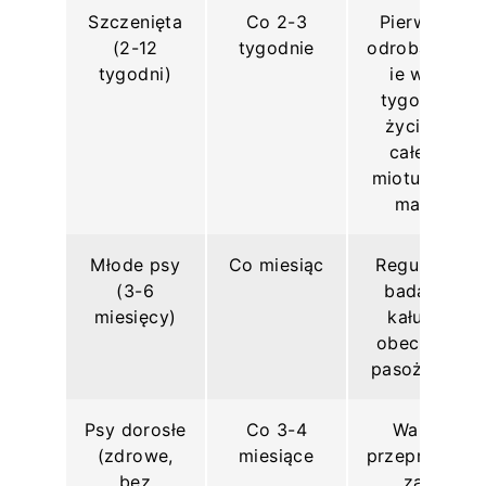
Szczenięta
Co 2-3
Pierwsze
(2-12
tygodnie
odrobaczen
tygodni)
ie w 2.
tygodniu
życia, u
całego
miotu oraz
matki
Młode psy
Co miesiąc
Regularne
(3-6
badanie
miesięcy)
kału na
obecność
pasożytów
Psy dorosłe
Co 3-4
Warto
(zdrowe,
miesiące
przeprowad
bez
zać