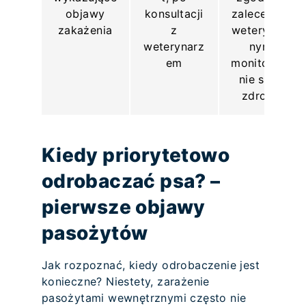
objawy
konsultacji
zaleceniami
zakażenia
z
weterynaryj
weterynarz
nymi,
em
monitorowa
nie stanu
zdrowia
Kiedy priorytetowo
odrobaczać psa? –
pierwsze objawy
pasożytów
Jak rozpoznać, kiedy odrobaczenie jest
konieczne? Niestety, zarażenie
pasożytami wewnętrznymi często nie