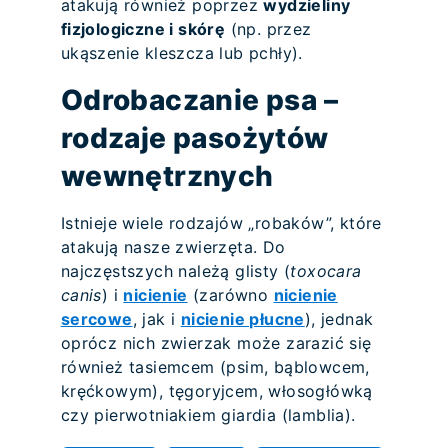
atakują również poprzez
wydzieliny
fizjologiczne i skórę
(np. przez
ukąszenie kleszcza lub pchły).
Odrobaczanie psa –
rodzaje pasożytów
wewnętrznych
Istnieje wiele rodzajów „robaków”, które
atakują nasze zwierzęta. Do
najczęstszych należą glisty (
toxocara
canis
) i
nicienie
(zarówno
nicienie
sercowe
, jak i
nicienie płucne
), jednak
oprócz nich zwierzak może zarazić się
również tasiemcem (psim, bąblowcem,
kręćkowym), tęgoryjcem, włosogłówką
czy pierwotniakiem giardia (lamblia).