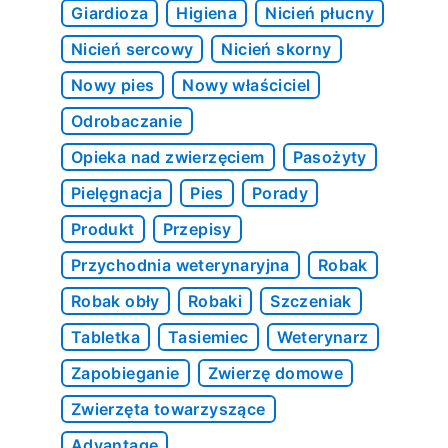
Giardioza
Higiena
Nicień płucny
Nicień sercowy
Nicień skorny
Nowy pies
Nowy właściciel
Odrobaczanie
Opieka nad zwierzęciem
Pasożyty
Pielęgnacja
Pies
Porady
Produkt
Przepisy
Przychodnia weterynaryjna
Robak
Robak obły
Robaki
Szczeniak
Tabletka
Tasiemiec
Weterynarz
Zapobieganie
Zwierzę domowe
Zwierzęta towarzyszące
Advantage