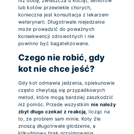
niż dobę, zwłaszcza u kociąt, seniorów
lub kotów przewlekle chorych,
konieczna jest konsultacja z lekarzem
weterynarii. Długotrwałe niejedzenie
może prowadzić do poważnych
konsekwencji zdrowotnych i nie
powinno być bagatelizowane.
Czego nie robić, gdy
kot nie chce jeść?
Gdy kot odmawia jedzenia, opiekunowie
często chwytają się przypadkowych
metod, które mogą bardziej zaszkodzić
niż pomóc. Przede wszystkim
nie należy
zbyt długo czekać z reakcją
, licząc na
to, że problem sam minie. Koty źle
znoszą długotrwałe głodzenie, a
kilkudniowy brak przyjmowania