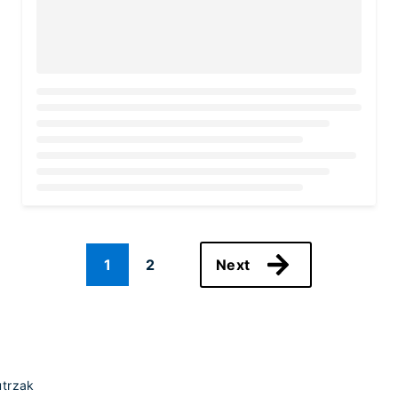
Loading...
1
2
Next
utrzak