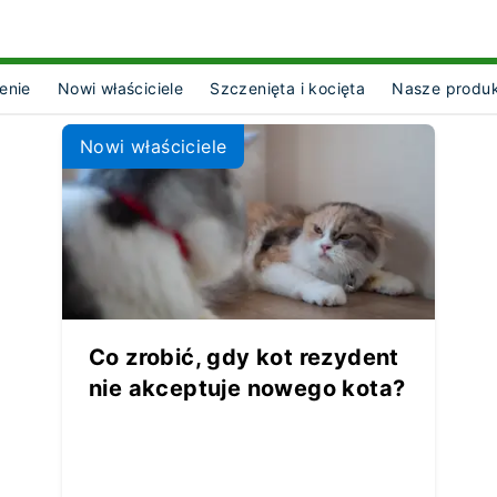
enie
Nowi właściciele
Szczenięta i kocięta
Nasze produ
ct Object]
Nowi właściciele
Co zrobić, gdy kot rezydent
nie akceptuje nowego kota?