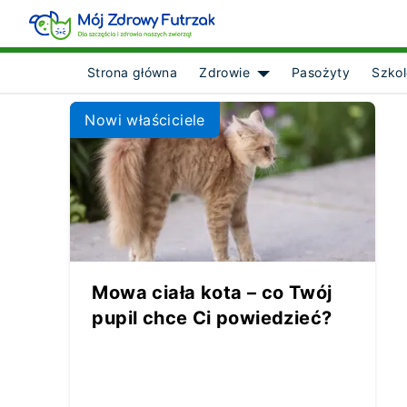
Strona główna
Zdrowie
Pasożyty
Szkol
Show submenu for [obje
Nowi właściciele
Mowa ciała kota – co Twój
pupil chce Ci powiedzieć?