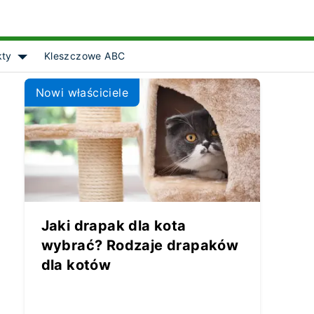
kty
Kleszczowe ABC
Show submenu for [object Object]
Nowi właściciele
Jaki drapak dla kota
wybrać? Rodzaje drapaków
dla kotów